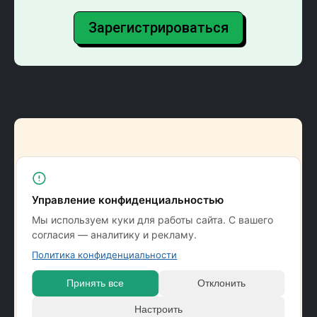
Зарегистрироваться
Демонстрация
Управление конфиденциальностью
Наглядный пример, где
Вы можете «прощупать»
Мы используем куки для работы сайта. С вашего
функционал MEMBERLUX
согласия — аналитику и рекламу.
собственными руками
Политика конфиденциальности
Принять все
Отклонить
Зарегистрироваться
Настроить