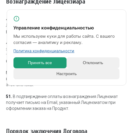
Вознаграждение Лицензиара
48.
За предоставление Лицензии Лицензиат уплачивает
Лицензиару вознаграждение согласно прайсу, который
Управление конфиденциальностью
расположен
https://memberlux.com/modules/
.
Мы используем куки для работы сайта. С вашего
согласия — аналитику и рекламу.
49.
Вознаграждение уплачивается единовременно при
заключении Договора перед получением Лицензиатом
Политика конфиденциальности
технической возможности установить копию Продукта на
веб-сайте Лицензиата.
Принять все
Отклонить
50.
Оплата вознаграждения осуществляется через
Настроить
выбранную систему оплаты согласно правил и условий
этой системы.
51.
В подтверждение оплаты вознаграждения Лицензиат
получает письмо на Email, указанный Лицензиатом при
оформлении заказа на Продукт.
Порядок заключения Договора