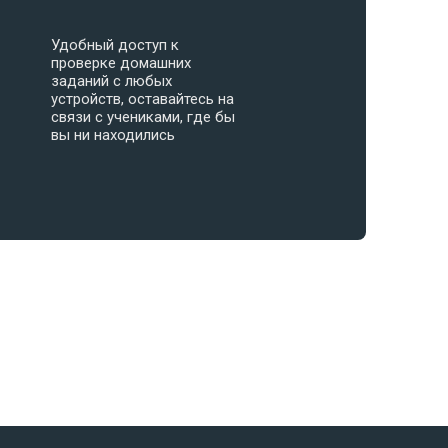
Удобный доступ к
проверке домашних
заданий с любых
устройств, оставайтесь на
связи с учениками, где бы
вы ни находились