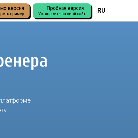
мо версия
Пробная версия
RU
реть пример
Установить на свой сайт
ренера
 платформе
оту