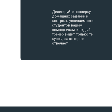
Делегируйте проверку
домашних заданий и
контроль успеваемости
студентов вашим
помощникам, каждый
тренер видит только те
курсы, за которые
отвечает