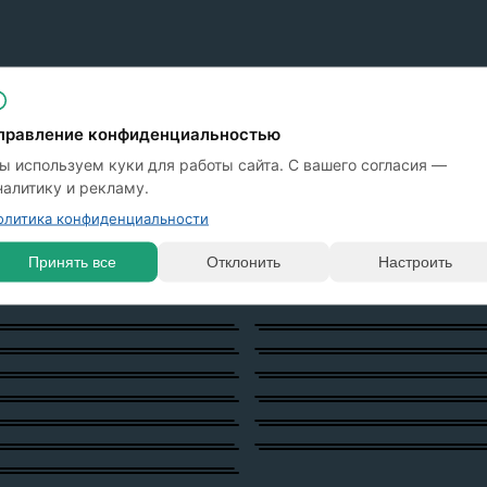
СКРИНШОТЫ
ный набор инструментов
правление конфиденциальностью
ы используем куки для работы сайта. С вашего согласия —
ения продажами и роста
налитику и рекламу.
олитика конфиденциальности
Принять все
Отклонить
Настроить