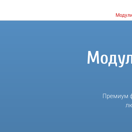
Модул
Модул
Премиум ф
лю